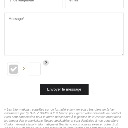
N° de téléphone*
email*
Message*
Envoyer le message
« Les informations recueillies sur ce formulaire sont enregistrées dans un fichier
informatisé par QUARTZ IMMOBILIER Mâcon pour gérer votre demande de contact.
Elles sont conservées pour la durée nécessaire à la gestion de la relation client dans
le respect des prescriptions légales applicables et sont destinées à nos conseillers
Conformément à la loi « informatique et libertés », vous pouvez exercer votre droit
d'accès aux données vous concernant et les faire rectifier en contactant QUARTZ