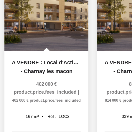
A VENDRE : Local d'Activité de 167 m² . Emplacement...
-
Charnay les macon
-
Charn
402 000 €
8
product.price.fees_included
|
product.pr
402 000 €
product.price.fees_included
814 000 €
prod
Réf :
LOC2
167
m²
339