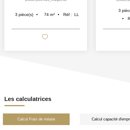
3
pièc
74
m²
Réf :
LL
3
pièce(s)
R
Les calculatrices
Calcul Frais de notaire
Calcul capacité d'empr