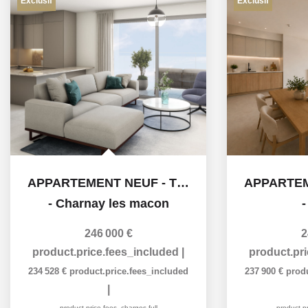
Exclusif
Exclusif
APPARTEMENT NEUF - T3 - 74m²
-
Charnay les macon
246 000 €
2
product.price.fees_included
|
product.pr
234 528 €
product.price.fees_included
237 900 €
prod
|
product.price.fees_charges.full
product.pr