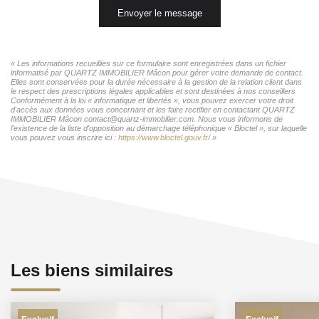
Envoyer le message
« Les informations recueillies sur ce formulaire sont enregistrées dans un fichier
informatisé par QUARTZ IMMOBILIER Mâcon pour gérer votre demande de contact.
Elles sont conservées pour la durée nécessaire à la gestion de la relation client dans
le respect des prescriptions légales applicables et sont destinées à nos conseillers
Conformément à la loi « informatique et libertés », vous pouvez exercer votre droit
d'accès aux données vous concernant et les faire rectifier en contactant QUARTZ
IMMOBILIER Mâcon contact@quartz-immobilier.com. Nous vous informons de
l'existence de la liste d'opposition au démarchage téléphonique « Bloctel », sur laquelle
vous pouvez vous inscrire ici :
https://www.bloctel.gouv.fr/
»
Les biens similaires