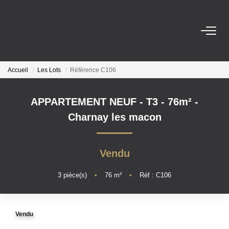
ESTIMER
Accueil
Les Lots
Référence C106
À VENDRE
APPARTEMENT NEUF - T3 - 76m²
-
LE NEUF
Charnay les macon
NOUS REJOINDRE
Vendu
L'AGENCE
3
pièce(s)
•
76
m²
•
Réf : C106
CONTACT
Vendu