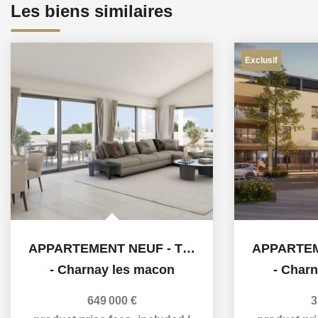
Les biens similaires
Exclusif
APPARTEMENT NEUF - T4 - 134m²
-
Charnay les macon
-
Charn
649 000 €
3