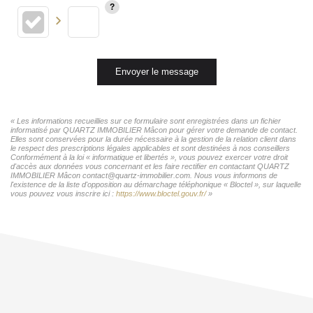
Envoyer le message
« Les informations recueillies sur ce formulaire sont enregistrées dans un fichier
informatisé par QUARTZ IMMOBILIER Mâcon pour gérer votre demande de contact.
Elles sont conservées pour la durée nécessaire à la gestion de la relation client dans
le respect des prescriptions légales applicables et sont destinées à nos conseillers
Conformément à la loi « informatique et libertés », vous pouvez exercer votre droit
d'accès aux données vous concernant et les faire rectifier en contactant QUARTZ
IMMOBILIER Mâcon contact@quartz-immobilier.com. Nous vous informons de
l'existence de la liste d'opposition au démarchage téléphonique « Bloctel », sur laquelle
vous pouvez vous inscrire ici :
https://www.bloctel.gouv.fr/
»