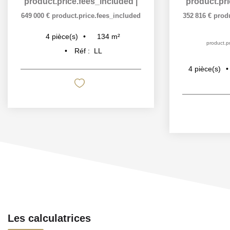
product.price.fees_included
|
product.pr
649 000 €
product.price.fees_included
352 816 €
prod
134
m²
4
pièce(s)
product.pr
Réf :
LL
4
pièce(s)
Les calculatrices