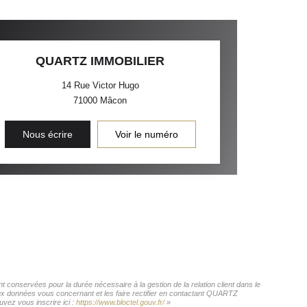
QUARTZ IMMOBILIER
14 Rue Victor Hugo
71000
Mâcon
Nous écrire
Voir le numéro
conservées pour la durée nécessaire à la gestion de la relation client dans le
 aux données vous concernant et les faire rectifier en contactant QUARTZ
vez vous inscrire ici :
https://www.bloctel.gouv.fr/
»