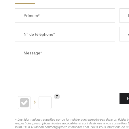
Prénom*
N° de téléphone*
Message*
E
« Les informations recueillies sur ce formulaire sont enregistrées dans un fichi
respect des prescriptions légales applicables et sont destinées à nos conseillers
IMMOBILIER Mâcon contact@quartz-immobilier.com. Nous vous informons de l'existe