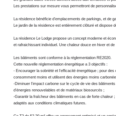
Les prestations sur mesure vous permettront de personnalise
La résidence bénéficie d'emplacements de parkings, et de g
Le jardin de la résidence est entièrement clôturé et dispose 
La résidence Le Lodge propose un concept moderne et écon
et rafraichissant individuel. Une chaleur douce en hiver et de 
Les bâtiments sont conforme à la réglementation RE2020.
Cette nouvelle réglementation énergétique a 3 objectifs :
- Encourager la sobriété et l'efficacité énergétique ; pour des
consomment moins et utilisent des énergies moins carbonée
-Diminuer l'impact carbone sur le cycle de vie des bâtiments n
d'énergies renouvelables et de matériaux biosourcés ;
-Garantir la fraîcheur des bâtiments en cas de forte chaleur 
adaptés aux conditions climatiques futures.
Ce T2 de 52,20 m² offre un agencement optimisé et un agréabl