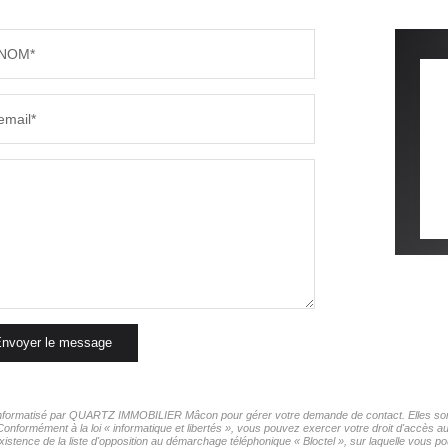
NOM*
email*
nvoyer le message
er informatisé par QUARTZ IMMOBILIER Mâcon pour gérer votre demande de contact. Elles sont 
 Conformément à la loi « informatique et libertés », vous pouvez exercer votre droit d'accès
nce de la liste d'opposition au démarchage téléphonique « Bloctel », sur laquelle vous pou