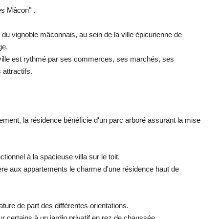
ès Mâcon" .
du vignoble mâconnais, au sein de la ville épicurienne de
ge.
e ville est rythmé par ses commerces, ses marchés, ses
attractifs.
ent, la résidence bénéficie d'un parc arboré assurant la mise
onnel à la spacieuse villa sur le toit.
ère aux appartements le charme d'une résidence haut de
ture de part des différentes orientations.
 certains à un jardin privatif en rez de chaussée.