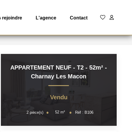
 rejoindre
L'agence
Contact
APPARTEMENT NEUF - T2 - 52m²
-
Charnay Les Macon
Vendu
52
m²
2
pièce(s)
Réf :
B106