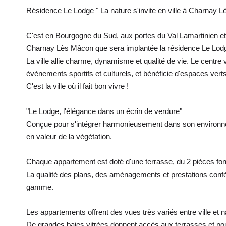
Résidence Le Lodge " La nature s'invite en ville à Charnay L
C'est en Bourgogne du Sud, aux portes du Val Lamartinien et 
Charnay Lès Mâcon que sera implantée la résidence Le Lod
La ville allie charme, dynamisme et qualité de vie. Le centr
évènements sportifs et culturels, et bénéficie d'espaces verts 
C'est la ville où il fait bon vivre !
"Le Lodge, l'élégance dans un écrin de verdure"
Conçue pour s'intégrer harmonieusement dans son environnem
en valeur de la végétation.
Chaque appartement est doté d'une terrasse, du 2 pièces foncti
La qualité des plans, des aménagements et prestations conf
gamme.
Les appartements offrent des vues très variés entre ville et na
De grandes baies vitrées donnent accès aux terrasses et pour