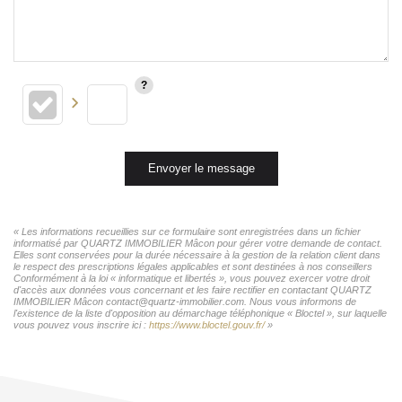
Envoyer le message
« Les informations recueillies sur ce formulaire sont enregistrées dans un fichier
informatisé par QUARTZ IMMOBILIER Mâcon pour gérer votre demande de contact.
Elles sont conservées pour la durée nécessaire à la gestion de la relation client dans
le respect des prescriptions légales applicables et sont destinées à nos conseillers
Conformément à la loi « informatique et libertés », vous pouvez exercer votre droit
d'accès aux données vous concernant et les faire rectifier en contactant QUARTZ
IMMOBILIER Mâcon contact@quartz-immobilier.com. Nous vous informons de
l'existence de la liste d'opposition au démarchage téléphonique « Bloctel », sur laquelle
vous pouvez vous inscrire ici :
https://www.bloctel.gouv.fr/
»