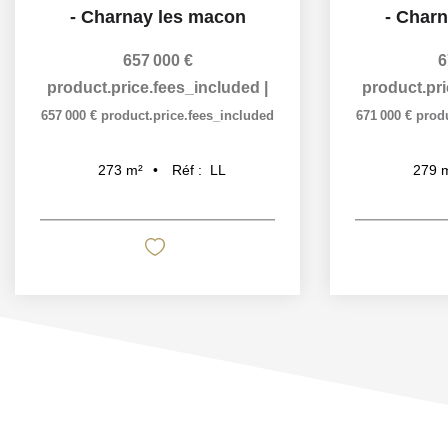
-
Charnay les macon
-
Charn
657 000 €
6
product.price.fees_included
|
product.pr
657 000 €
product.price.fees_included
671 000 €
prod
Réf :
LL
273
m²
279