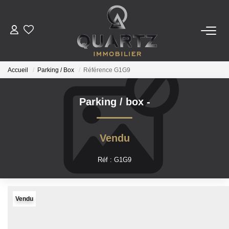
ESTIMER
Accueil
Parking / Box
Référence G1G9
À VENDRE
Parking / box
-
LE NEUF
Vendu
NOUS REJOINDRE
Réf : G1G9
L'AGENCE
Vendu
CONTACT