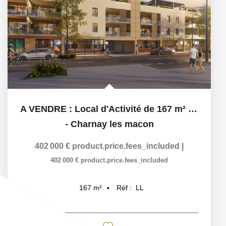
A VENDRE : Local d'Activité de 167 m² . Emplacement...
-
Charnay les macon
402 000 €
product.price.fees_included
|
402 000 €
product.price.fees_included
Réf :
LL
167
m²