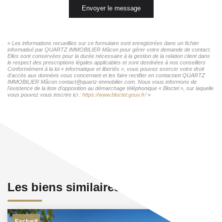
Envoyer le message
« Les informations recueillies sur ce formulaire sont enregistrées dans un fichier
informatisé par QUARTZ IMMOBILIER Mâcon pour gérer votre demande de contact.
Elles sont conservées pour la durée nécessaire à la gestion de la relation client dans
le respect des prescriptions légales applicables et sont destinées à nos conseillers
Conformément à la loi « informatique et libertés », vous pouvez exercer votre droit
d'accès aux données vous concernant et les faire rectifier en contactant QUARTZ
IMMOBILIER Mâcon contact@quartz-immobilier.com. Nous vous informons de
l'existence de la liste d'opposition au démarchage téléphonique « Bloctel », sur laquelle
vous pouvez vous inscrire ici :
https://www.bloctel.gouv.fr/
»
Les biens similaires
Exclusif