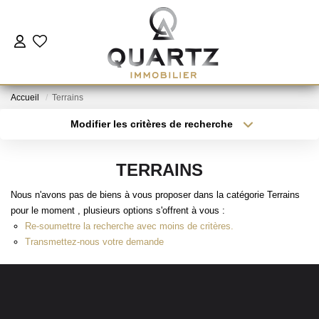
ESTIMER
Accueil
Terrains
À VENDRE
Modifier les critères de recherche
Type de transaction
Localisation
Acheter
Localisation
LE NEUF
TERRAINS
Type de bien
Sélectionnez...
Surface min
Nous n'avons pas de biens à vous proposer dans la catégorie Terrains
NOUS REJOINDRE
pour le moment , plusieurs options s'offrent à vous :
Plus de critères
Budget max
Re-soumettre la recherche avec moins de critères.
L'AGENCE
Transmettez-nous votre demande
Créer une alerte
CONTACT