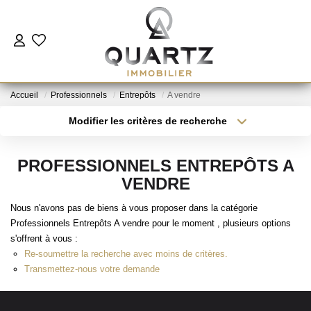
ESTIMER
Accueil
Professionnels
Entrepôts
A vendre
À VENDRE
Modifier les critères de recherche
Type de transaction
Localisation
Acheter
Localisation
LE NEUF
PROFESSIONNELS ENTREPÔTS A
Type de bien
Sélectionnez...
Surface min
VENDRE
NOUS REJOINDRE
Nous n'avons pas de biens à vous proposer dans la catégorie
Plus de critères
Budget max
Professionnels Entrepôts A vendre pour le moment , plusieurs options
L'AGENCE
s'offrent à vous :
Créer une alerte
Re-soumettre la recherche avec moins de critères.
Transmettez-nous votre demande
CONTACT