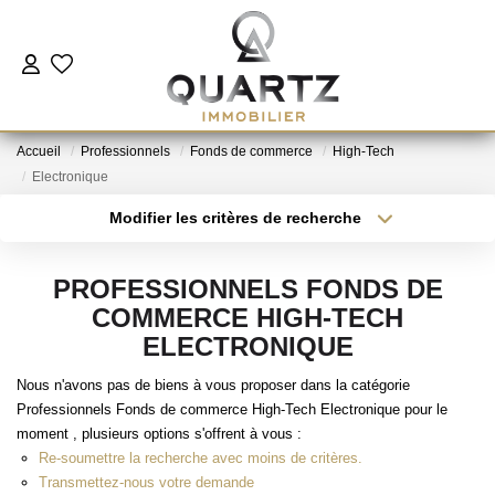
ESTIMER
Accueil
Professionnels
Fonds de commerce
High-Tech
À VENDRE
Electronique
Modifier les critères de recherche
Type de transaction
Localisation
LE NEUF
Acheter
Localisation
PROFESSIONNELS FONDS DE
Type de bien
NOUS REJOINDRE
Sélectionnez...
Surface min
COMMERCE HIGH-TECH
ELECTRONIQUE
Plus de critères
Budget max
L'AGENCE
Nous n'avons pas de biens à vous proposer dans la catégorie
Professionnels Fonds de commerce High-Tech Electronique pour le
Créer une alerte
moment , plusieurs options s'offrent à vous :
CONTACT
Re-soumettre la recherche avec moins de critères.
Transmettez-nous votre demande