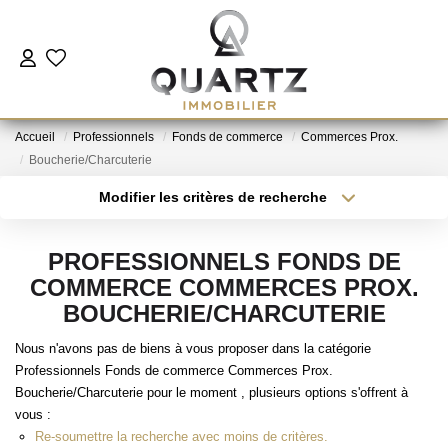
ESTIMER
Accueil
Professionnels
Fonds de commerce
Commerces Prox.
À VENDRE
Boucherie/Charcuterie
Modifier les critères de recherche
Type de transaction
Localisation
LE NEUF
Acheter
Localisation
PROFESSIONNELS FONDS DE
Type de bien
NOUS REJOINDRE
Sélectionnez...
Surface min
COMMERCE COMMERCES PROX.
BOUCHERIE/CHARCUTERIE
Plus de critères
Budget max
L'AGENCE
Nous n'avons pas de biens à vous proposer dans la catégorie
Professionnels Fonds de commerce Commerces Prox.
Créer une alerte
Boucherie/Charcuterie pour le moment , plusieurs options s'offrent à
CONTACT
vous :
Re-soumettre la recherche avec moins de critères.