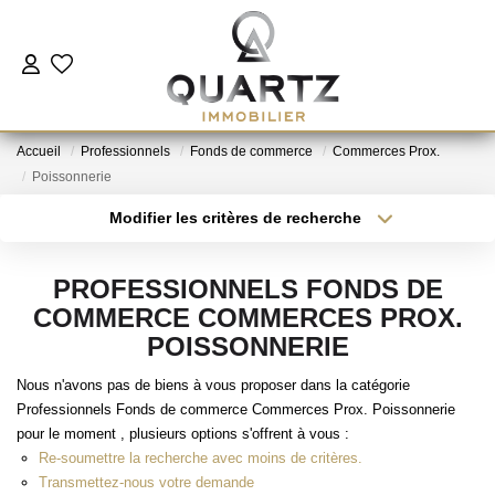
ESTIMER
Accueil
Professionnels
Fonds de commerce
Commerces Prox.
À VENDRE
Poissonnerie
Modifier les critères de recherche
Type de transaction
Localisation
LE NEUF
Acheter
Localisation
PROFESSIONNELS FONDS DE
Type de bien
NOUS REJOINDRE
Sélectionnez...
Surface min
COMMERCE COMMERCES PROX.
POISSONNERIE
Plus de critères
Budget max
L'AGENCE
Nous n'avons pas de biens à vous proposer dans la catégorie
Professionnels Fonds de commerce Commerces Prox. Poissonnerie
Créer une alerte
pour le moment , plusieurs options s'offrent à vous :
CONTACT
Re-soumettre la recherche avec moins de critères.
Transmettez-nous votre demande