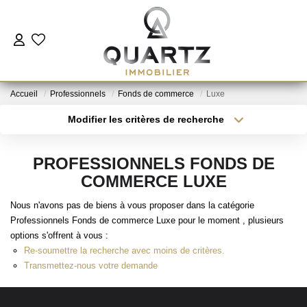
ESTIMER
Accueil
Professionnels
Fonds de commerce
Luxe
À VENDRE
Modifier les critères de recherche
Type de transaction
Localisation
Acheter
Localisation
LE NEUF
PROFESSIONNELS FONDS DE
Type de bien
Sélectionnez...
Surface min
COMMERCE LUXE
NOUS REJOINDRE
Nous n'avons pas de biens à vous proposer dans la catégorie
Plus de critères
Budget max
Professionnels Fonds de commerce Luxe pour le moment , plusieurs
L'AGENCE
options s'offrent à vous :
Créer une alerte
Re-soumettre la recherche avec moins de critères.
Transmettez-nous votre demande
CONTACT