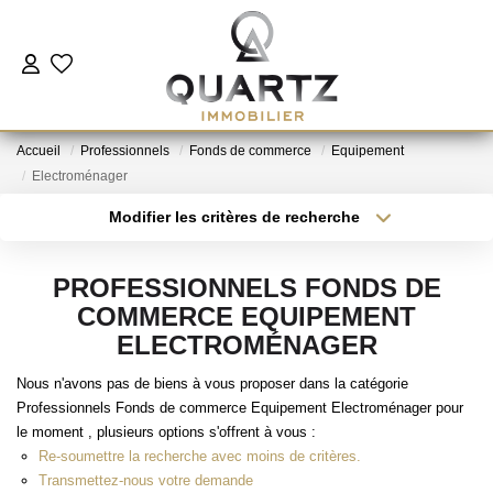
ESTIMER
Accueil
Professionnels
Fonds de commerce
Equipement
À VENDRE
Electroménager
Modifier les critères de recherche
Type de transaction
Localisation
LE NEUF
Acheter
Localisation
PROFESSIONNELS FONDS DE
Type de bien
NOUS REJOINDRE
Sélectionnez...
Surface min
COMMERCE EQUIPEMENT
ELECTROMÉNAGER
Plus de critères
Budget max
L'AGENCE
Nous n'avons pas de biens à vous proposer dans la catégorie
Professionnels Fonds de commerce Equipement Electroménager pour
Créer une alerte
le moment , plusieurs options s'offrent à vous :
CONTACT
Re-soumettre la recherche avec moins de critères.
Transmettez-nous votre demande