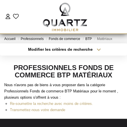
ESTIMER
Accueil
Professionnels
Fonds de commerce
BTP
Matériaux
À VENDRE
Modifier les critères de recherche
Type de transaction
Localisation
Acheter
Localisation
LE NEUF
PROFESSIONNELS FONDS DE
Type de bien
Sélectionnez...
Surface min
COMMERCE BTP MATÉRIAUX
NOUS REJOINDRE
Nous n'avons pas de biens à vous proposer dans la catégorie
Plus de critères
Budget max
Professionnels Fonds de commerce BTP Matériaux pour le moment ,
L'AGENCE
plusieurs options s'offrent à vous :
Créer une alerte
Re-soumettre la recherche avec moins de critères.
Transmettez-nous votre demande
CONTACT