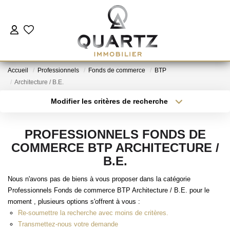
ESTIMER
Accueil
Professionnels
Fonds de commerce
BTP
À VENDRE
Architecture / B.E.
Modifier les critères de recherche
Type de transaction
Localisation
LE NEUF
Acheter
Localisation
PROFESSIONNELS FONDS DE
Type de bien
NOUS REJOINDRE
Sélectionnez...
Surface min
COMMERCE BTP ARCHITECTURE /
B.E.
Plus de critères
Budget max
L'AGENCE
Nous n'avons pas de biens à vous proposer dans la catégorie
Professionnels Fonds de commerce BTP Architecture / B.E. pour le
Créer une alerte
moment , plusieurs options s'offrent à vous :
CONTACT
Re-soumettre la recherche avec moins de critères.
Transmettez-nous votre demande