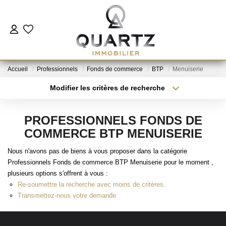
ESTIMER
Accueil
Professionnels
Fonds de commerce
BTP
Menuiserie
À VENDRE
Modifier les critères de recherche
Type de transaction
Localisation
Acheter
Localisation
LE NEUF
PROFESSIONNELS FONDS DE
Type de bien
Sélectionnez...
Surface min
COMMERCE BTP MENUISERIE
NOUS REJOINDRE
Nous n'avons pas de biens à vous proposer dans la catégorie
Plus de critères
Budget max
Professionnels Fonds de commerce BTP Menuiserie pour le moment ,
L'AGENCE
plusieurs options s'offrent à vous :
Créer une alerte
Re-soumettre la recherche avec moins de critères.
Transmettez-nous votre demande
CONTACT