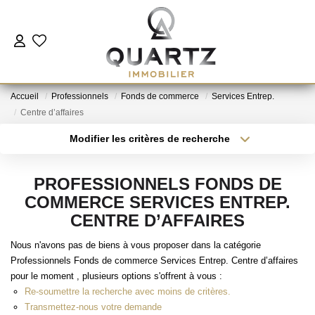
ESTIMER
Accueil
Professionnels
Fonds de commerce
Services Entrep.
À VENDRE
Centre d’affaires
Modifier les critères de recherche
Type de transaction
Localisation
LE NEUF
Acheter
Localisation
PROFESSIONNELS FONDS DE
Type de bien
NOUS REJOINDRE
Sélectionnez...
Surface min
COMMERCE SERVICES ENTREP.
CENTRE D’AFFAIRES
Plus de critères
Budget max
L'AGENCE
Nous n'avons pas de biens à vous proposer dans la catégorie
Professionnels Fonds de commerce Services Entrep. Centre d’affaires
Créer une alerte
pour le moment , plusieurs options s'offrent à vous :
CONTACT
Re-soumettre la recherche avec moins de critères.
Transmettez-nous votre demande