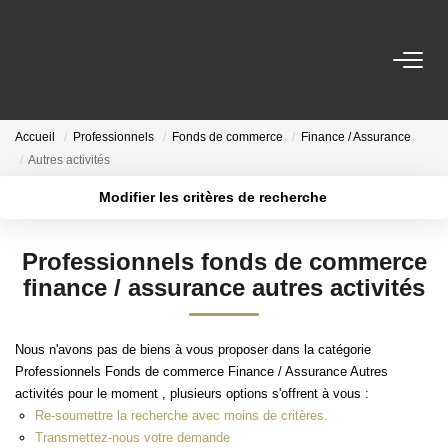
ESTIMER
Accueil
Professionnels
Fonds de commerce
Finance / Assurance
À VENDRE
Autres activités
Modifier les critères de recherche
LE NEUF
Localisation
Type de transaction
Surface min
Professionnels fonds de commerce
Type de bien
NOUS REJOINDRE
finance / assurance autres activités
Plus de critères
Budget max
L'AGENCE
Créer une alerte
Nous n'avons pas de biens à vous proposer dans la catégorie
Professionnels Fonds de commerce Finance / Assurance Autres
activités pour le moment , plusieurs options s'offrent à vous :
CONTACT
Re-soumettre la recherche avec moins de critères.
Transmettez-nous votre demande