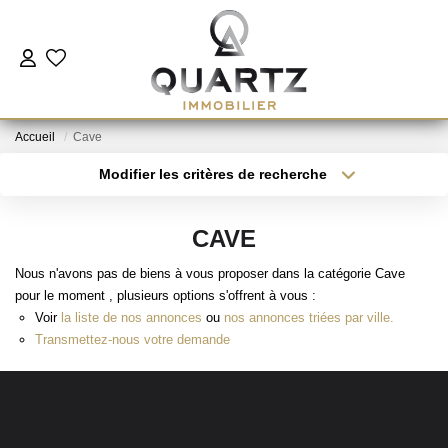
ESTIMER
Accueil
Cave
À VENDRE
Modifier les critères de recherche
Type de transaction
Localisation
Acheter
Localisation
LE NEUF
CAVE
Type de bien
Sélectionnez...
Surface min
Nous n'avons pas de biens à vous proposer dans la catégorie Cave
NOUS REJOINDRE
pour le moment , plusieurs options s'offrent à vous :
Plus de critères
Budget max
Voir
la liste de nos annonces
ou
nos annonces triées par ville.
L'AGENCE
Transmettez-nous votre demande
Créer une alerte
CONTACT