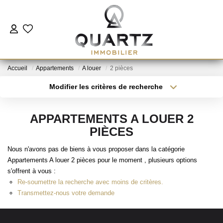
ESTIMER
Accueil
Appartements
A louer
2 pièces
À VENDRE
Modifier les critères de recherche
Type de transaction
Localisation
Acheter
Localisation
LE NEUF
APPARTEMENTS A LOUER 2
Type de bien
Sélectionnez...
Surface min
PIÈCES
NOUS REJOINDRE
Nous n'avons pas de biens à vous proposer dans la catégorie
Plus de critères
Budget max
Appartements A louer 2 pièces pour le moment , plusieurs options
L'AGENCE
s'offrent à vous :
Créer une alerte
Re-soumettre la recherche avec moins de critères.
Transmettez-nous votre demande
CONTACT