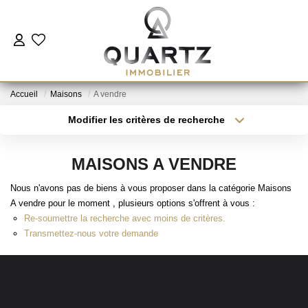
ESTIMER
Accueil
Maisons
A vendre
À VENDRE
Modifier les critères de recherche
Type de transaction
Localisation
Acheter
Localisation
LE NEUF
MAISONS A VENDRE
Type de bien
Sélectionnez...
Surface min
Nous n'avons pas de biens à vous proposer dans la catégorie Maisons
NOUS REJOINDRE
A vendre pour le moment , plusieurs options s'offrent à vous :
Plus de critères
Budget max
Re-soumettre la recherche avec moins de critères.
L'AGENCE
Transmettez-nous votre demande
Créer une alerte
CONTACT