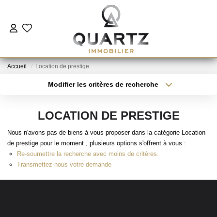
ESTIMER
Accueil
Location de prestige
À VENDRE
Modifier les critères de recherche
Type de transaction
Localisation
Acheter
Localisation
LE NEUF
LOCATION DE PRESTIGE
Type de bien
Sélectionnez...
Surface min
Nous n'avons pas de biens à vous proposer dans la catégorie Location
NOUS REJOINDRE
de prestige pour le moment , plusieurs options s'offrent à vous :
Plus de critères
Budget max
Re-soumettre la recherche avec moins de critères.
L'AGENCE
Transmettez-nous votre demande
Créer une alerte
CONTACT