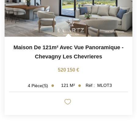
Maison De 121m² Avec Vue Panoramique
-
Chevagny Les Chevrieres
520 150 €
121
M²
Réf :
MLOT3
4
Pièce(s)