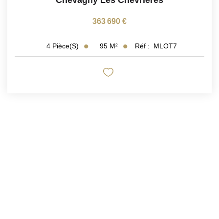
363 690 €
95
M²
Réf :
MLOT7
4
Pièce(s)