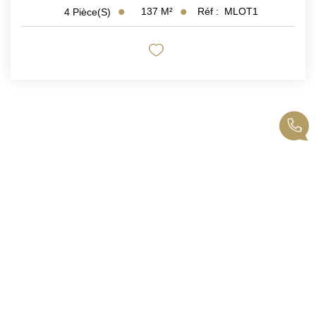
137
M²
Réf :
MLOT1
4
Pièce(s)