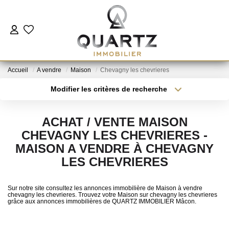
ESTIMER
Accueil
A vendre
Maison
Chevagny les chevrieres
À VENDRE
Modifier les critères de recherche
Type de transaction
Localisation
Acheter
Localisation
LE NEUF
ACHAT / VENTE MAISON
Type de bien
Sélectionnez...
Surface min
CHEVAGNY LES CHEVRIERES -
NOUS REJOINDRE
MAISON A VENDRE À CHEVAGNY
Plus de critères
Budget max
LES CHEVRIERES
L'AGENCE
Créer une alerte
Sur notre site consultez les annonces immobilière de Maison à vendre
chevagny les chevrieres. Trouvez votre Maison sur chevagny les chevrieres
grâce aux annonces immobilières de QUARTZ IMMOBILIER Mâcon.
CONTACT